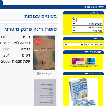
e
ראשי
»
קטלוג
»
חיפוש מהיר
בעיניים עצומות
סופר: רינה פרנק מיטרני
סופר
רינה פ
קטגוריות
הוצאה לאור
ידיעות
כריכה
רכה
מבצע החודש
דפים
254
שנת הוצאה
2005
מיטב יצירות הספרות היהודית
לימוד עברית