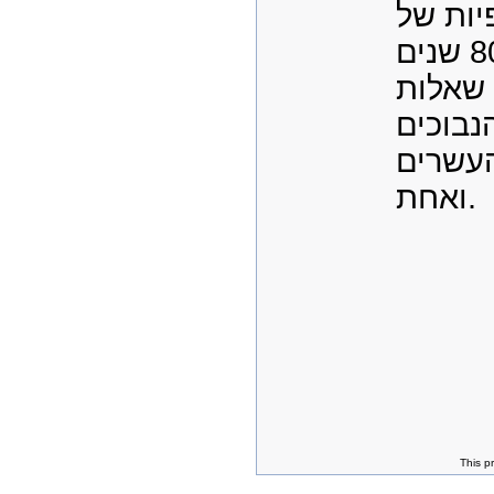
יות של
הרמב"ם מלפני 800 שנים
 שאלות
נבוכים
עשרים
ואחת.
This p