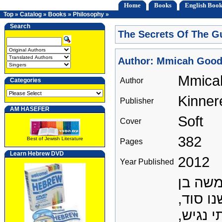
Home
Books
English Book
Top
»
Catalog
»
Books
»
Philosophy
»
Search
The Secrets Of The G
Author: Mmicah Goo
Mmica
Author
Categories
Kinner
Publisher
AM HASEFER
Soft
Cover
382
Best of Jewish Literature
Pages
Learn Hebrew DVD
2012
Year Published
משה בן
שנו סוד
תי נגיש