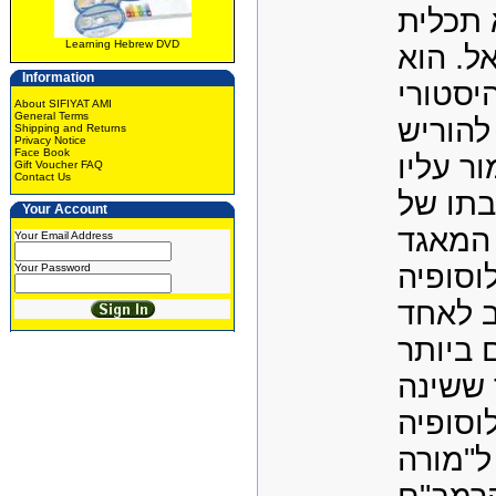
 תכלית
Learning Hebrew DVD
אל. הוא
Information
יסטורי
About SIFIYAT AMI
General Terms
להוריש
Shipping and Returns
Privacy Notice
Face Book
ר עליו
Gift Voucher FAQ
Contact Us
בתו של
Your Account
"המאגד
Your Email Address
וסופיה
Your Password
ב לאחד
 ביותר
 ששינה
וסופיה
ל"מורה