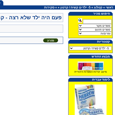
e
ראשי
»
קטלוג
»
5- ילדים קשיח / קרטון
»
»
סקירות
חיפוש מהיר
פעם היה ילד שלא רצה - קרטון 
קטגוריות
מבצע החודש
מיטב יצירות הספרות היהודית
לימוד עברית