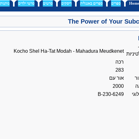
Hom
ספרים
ספרים באנגלית
דיסקים
סרטים
סרטי ילדים
מתנות
The Power of Your Sub
Kocho Shel Ha-Tat Modah - Mahadura Meudkenet
יניות
רכה
283
ר
אור עם
ה
2000
גי
B-230-6249