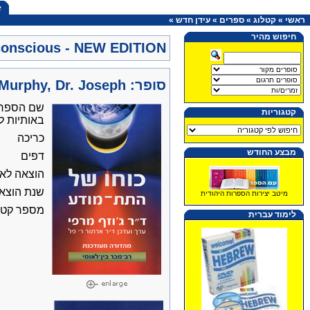
e
ראשי
»
קטלוג
»
ספרים
»
עידן חדש
»
חיפוש מהיר
conscious - NEW EDITION
סופר: Murphy, Dr. Joseph
שם הספר
קטגוריות
באותיות לט
כריכה
מבצע החודש
דפים
הוצאה לאו
שנת הוצא
מיטב יצירות הספרות היהודית
מספר קטלו
לימוד עברית