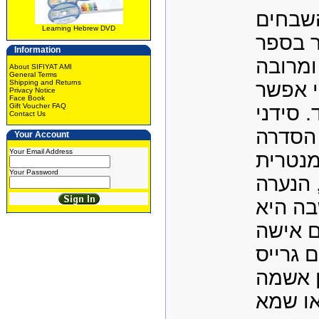
הסופר
Learning Hebrew DVD
צ'רלי ד
Information
מתח מ
About SIFIYAT AMI
General Terms
Shipping and Returns
תפניות
Privacy Notice
Face Book
Gift Voucher FAQ
להניח 
Contact Us
ראיין 
Your Account
Your Email Address
הדוקומ
Your Password
הפופול
משוגר 
מנסה ל
צעירה 
סיבולד
ברצח ב