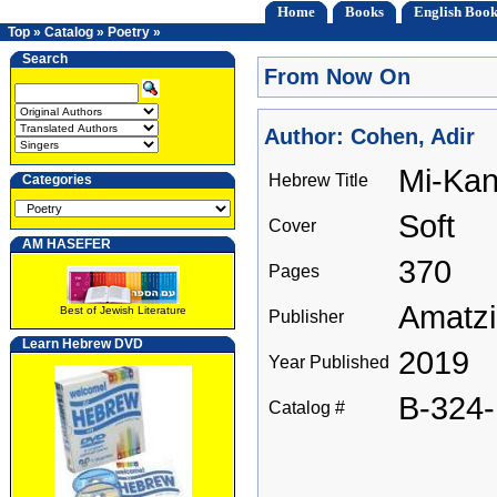
Home
Books
English Book
Top
»
Catalog
»
Poetry
»
Search
From Now On
Author: Cohen, Adir
Mi-Kan
Hebrew Title
Categories
Soft
Cover
AM HASEFER
370
Pages
Amatzi
Best of Jewish Literature
Publisher
Learn Hebrew DVD
2019
Year Published
B-324
Catalog #