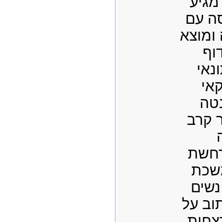
מגיע
ה עם
 ומוצא
וף
נאי
אי
טה
 קרב
חשת
שכת
נשים
וב על
רצחות