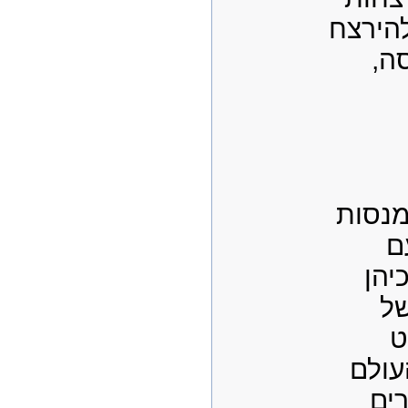
הירצח
סה
מנסות
ם
יהן
של
ט
ולם
רים