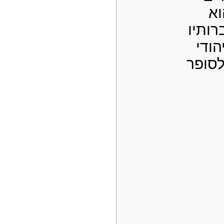
וא
ותיו
הודי
לסופר