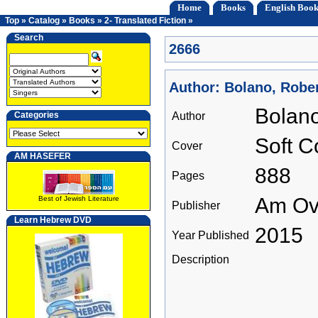
Home
Books
English Book
Top
»
Catalog
»
Books
»
2- Translated Fiction
»
Search
2666
Author: Bolano, Robe
Bolano
Categories
Author
Soft C
Cover
AM HASEFER
888
Pages
Am Ov
Best of Jewish Literature
Publisher
Learn Hebrew DVD
2015
Year Published
Description