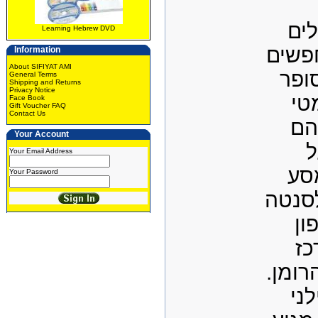
ים
Learning Hebrew DVD
פשים
Information
About SIFIYAT AMI
ופר
General Terms
Shipping and Returns
Privacy Notice
טי
Face Book
Gift Voucher FAQ
Contact Us
הם
Your Account
ל
Your Email Address
סע
Your Password
סנטה
ון
כז
הרומן
לני