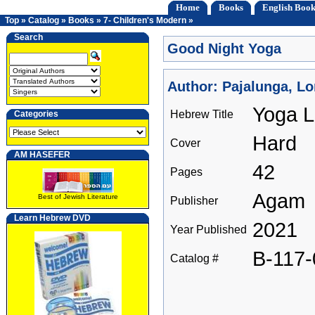
Home
Books
English Book
Top
»
Catalog
»
Books
»
7- Children's Modern
»
Search
Good Night Yoga
Author: Pajalunga, Lo
Yoga L
Hebrew Title
Categories
Hard
Cover
AM HASEFER
42
Pages
Agam
Best of Jewish Literature
Publisher
Learn Hebrew DVD
2021
Year Published
B-117
Catalog #