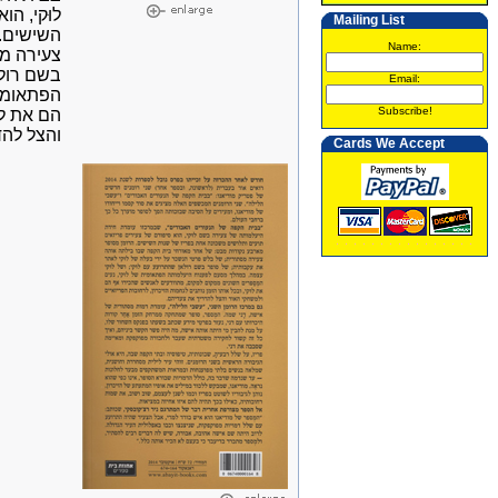
לוּקי, ה
Mailing List
השישים. 
Name:
צעירה מס
בשם רולא
Email:
הפתאומית
Subscribe!
הם את לו
והצל לה
Cards We Accept