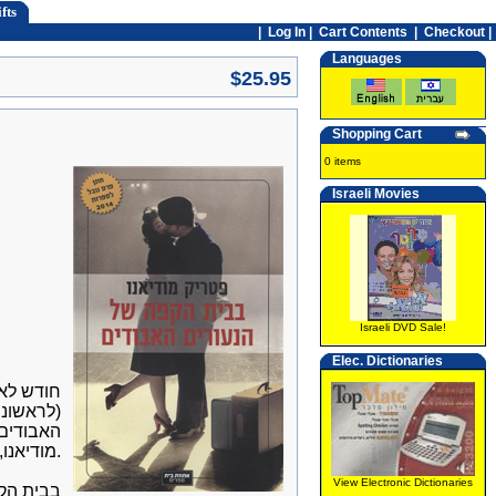
fts
|
Log In
|
Cart Contents
|
Checkout |
Languages
$25.95
Shopping Cart
0 items
Israeli Movies
Israeli DVD Sale!
Elec. Dictionaries
(לראשונה
האבודים"
מודיאנו, ומעידים על הסיבה שבזכותה הפך לסופר מוערך כל כך ברחבי העולם.
View Electronic Dictionaries