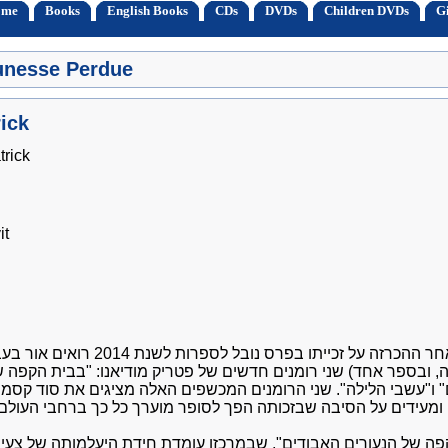
ome
Books
English Books
CDs
DVDs
Children DVDs
Gi
eunesse Perdue
ick
trick
it
חודש לאחר ההכרזה על זכייתו בפרס נובל לספרות לשנת 2014
, ובספר אחד) שני רומנים חדשים של פטריק מודיאנו: "בבית הקפה ש
 ו"עשבי הלילה". שני הרומנים המכשפים האלה מציגים את סוד קסמו ו