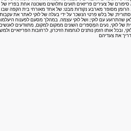
וא סיפורם של צעירים פריזאים תועים ותלושים משכונה אחת בפריז של 
הרומן מסופר מארבע נקודות מבט: של אחד מאורחי בית הקפה שבו 
תורית; של בלש פרטי הנשכר על ידי בעלה של לוּקי לאתר את עקבותי
ן שהתרועע עם לוּקי; ושל לוּקי עצמה. במהלך מסעם לפענוח היעלמו
 של לוּקי, נעים המְסַפּרים השונים ממקום למקום, מתוודעים לאנשים
ּקי, ובכל אותו הזמן נותנים לגחמות הזיכרון, לרחובות הפריזאיים ולמ
דריך את צעדיהם