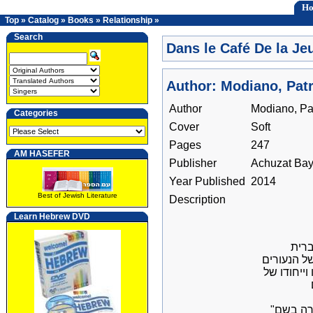
H
Top
»
Catalog
»
Books
»
Relationship
»
Search
Dans le Café De la J
Author: Modiano, Patr
Author
Modiano, Pa
Categories
Cover
Soft
Pages
247
AM HASEFER
Publisher
Achuzat Bay
Year Published
2014
Best of Jewish Literature
Description
Learn Hebrew DVD
 רואים אור בעברית
ל הנעורים
ייחודו של
"בבית הקפה של הנעורים האבודים", שבמרכזו עומדת חידת היעלמותה של צעירה בשם