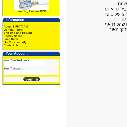
שנות
בילתה אותה
Learning Hebrew DVD
ה; של סופר
תה
Information
 שהכירו אף
About SIFIYAT AMI
שחקי האור
General Terms
Shipping and Returns
Privacy Notice
Face Book
Gift Voucher FAQ
Contact Us
Your Account
Your Email Address
Your Password