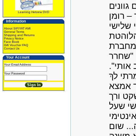
 גוונים
Learning Hebrew DVD
– רומן
Information
 שלישי
About SIFIYAT AMI
General Terms
הלוהטת
Shipping and Returns
Privacy Notice
Face Book
, מחברת
Gift Voucher FAQ
Contact Us
"שחרר
Your Account
רב אותי
Your Email Address
"י לךְ
Your Password
 אמצא
שקט ורך
שי שעל
אינטימי
.. שום