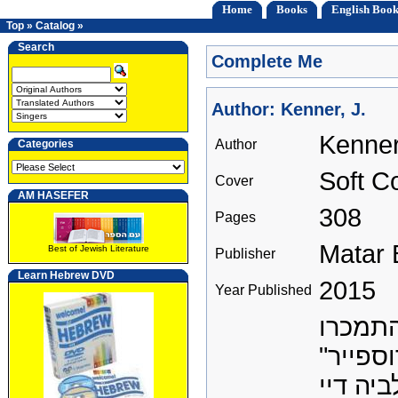
Home
Books
English Book
Top
»
Catalog
»
Search
Complete Me
Author: Kenner, J.
Kenner
Author
Categories
Soft C
Cover
AM HASEFER
308
Pages
Matar 
Best of Jewish Literature
Publisher
Learn Hebrew DVD
2015
Year Published
תמכרו
וספייר
יה דיי