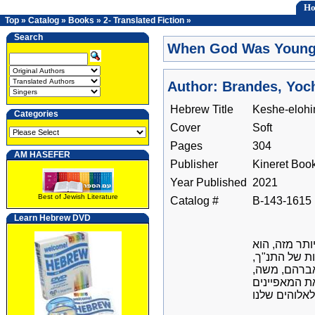
H
Top
»
Catalog
»
Books
»
2- Translated Fiction
»
Search
When God Was Youn
Author: Brandes, Yoc
Hebrew Title
Keshe-elohi
Categories
Cover
Soft
Pages
304
AM HASEFER
Publisher
Kineret Boo
Year Published
2021
Best of Jewish Literature
Catalog #
B-143-1615
Learn Hebrew DVD
ותר מזה, הוא
לות של התנ"ך
, אברהם, משה
ת המאפיינים