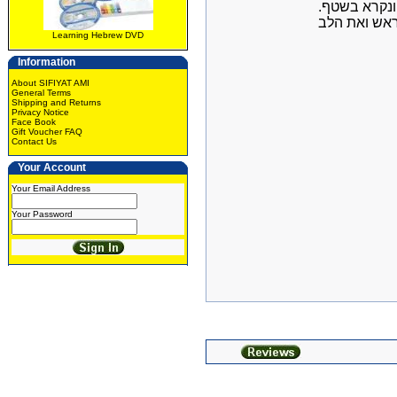
 ונקרא בשטף
Learning Hebrew DVD
Information
About SIFIYAT AMI
General Terms
Shipping and Returns
Privacy Notice
Face Book
Gift Voucher FAQ
Contact Us
Your Account
Your Email Address
Your Password