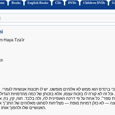
ome
Books
English Books
CDs
DVDs
Children DVDs
Gi
g
hi
m Haya Tza'ir
ks
כי ברנדס הוא ממש לא אלוהים מופשט. יש לו תכונות אנושיות לגמרי. י
 וכל זה לא קורה לו בזכות עצמו, אלא בזכותן של כמה מהדמויות הגדו
ית ספר". כל אחת על פי דרכה האופיינית לה, ולה בלבד. חוה, קין, נח
יונה — לא כולן דמויות מופת — מצליחות לסחוט מאלוהים של התנ"ך א
האנושיים שלו ולהפוך אותו לאלוהים שלנו.