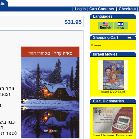
fts
|
Log In
|
Cart Contents
|
Checkout |
Languages
$31.95
Shopping Cart
0 items
Israeli Movies
זוהר בר
Israeli DVD Sale!
הצעת,
Elec. Dictionaries
מ
כמו בי
הק
לספרות ה
View Electronic Dictionaries