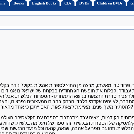
ome
Books
English Books
CDs
DVDs
Children DVDs
Gi
, פרוד טרי מאשתו, מרצה מן החוץ לספרות אנגלית בקולג' נידח בקלי
 עבודה: לבלות את חופשת חג ההודיה בבקתה של ישראלים אמידים 
ולהעביר סדרת הרצאות בנושא התמחותו - הספרות הבלשית. אבל הע,
תברר, לא יהיה אקדמי בלבד. הרחק בהרים המעצורים נפרצים, והאמת
להסתיר משך שנים, מאיימת לצאת לאור. האם ייתכן כי אחד מהאורחים הוא רוצח?
צירותיה הקודמות, מאיה ערד מתכתבת בספרה עם הקלאסיקה העולמי
לאסיקה של הספרות הבלשית. זהו ספר של תעלומה בלשית, שהוא 
בלשית. וזהו גם ספר על אהבה, שנאה, קנאה וכל מנעד הרגשות שבינ
המביאים בני אדם עד סף הפשע ומעבר לו.