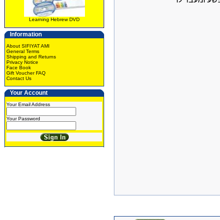
Learning Hebrew DVD
Information
About SIFIYAT AMI
General Terms
Shipping and Returns
Privacy Notice
Face Book
Gift Voucher FAQ
Contact Us
Your Account
Your Email Address
Your Password