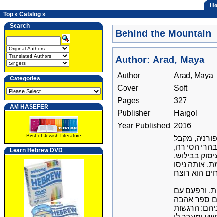
H
Top
»
Catalog
»
Search
Behind the Mountain
Author: Arad, Maya
Author
Arad, Maya
Categories
Cover
Soft
Pages
327
AM HASEFER
Publisher
Hargol
Year Published
2016
Best of Jewish Literature
פורניה, מקבל
בהרי הסיירה
Learn Hebrew DVD
יסוק בבילוש
, אותה ניסו
ת, והפעם עם
גם ספר אהבה
יהם: הרגשות