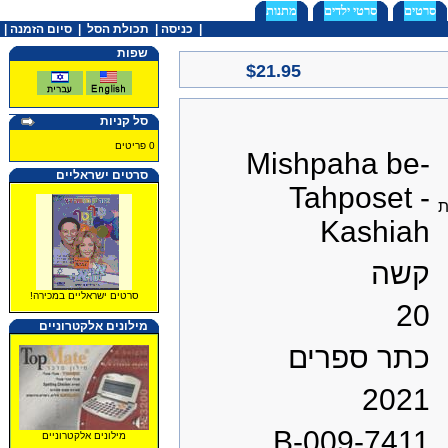
סרטים
סרטי ילדים
מתנות
|
כניסה
|
תכולת הסל
|
סיום הזמנה |
שפות
$21.95
סל קניות
0 פריטים
Mishpaha be-
סרטים ישראליים
Tahposet -
ת
Kashiah
קשה
סרטים ישראליים במכירה!
20
מילונים אלקטרוניים
כתר ספרים
2021
B-009-7411
מילונים אלקטרוניים