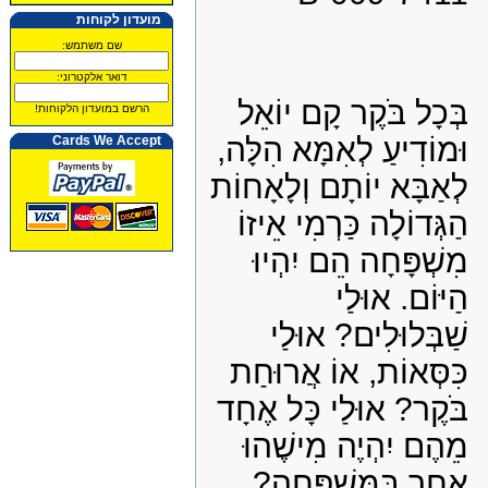
מועדון לקוחות
שם משתמש:
דואר אלקטרוני:
בְּכָל בֹּקֶר קָם יוֹאֵל
הרשם במועדון הלקוחות!
וּמוֹדִיעַ לְאִמָּא הִלָּה,
Cards We Accept
לְאַבָּא יוֹתָם וְלָאָחוֹת
הַגְּדוֹלָה כַּרְמִי אֵיזוֹ
מִשְׁפָּחָה הֵם יִהְיוּ
הַיּוֹם. אוּלַי
שַׁבְּלוּלִים? אוּלַי
כִּסְּאוֹת, אוֹ אֲרוּחַת
בֹּקֶר? אוּלַי כָּל אֶחָד
מֵהֶם יִהְיֶה מִישֶׁהוּ
אַחֵר בַּמִּשְׁפָּחָה?