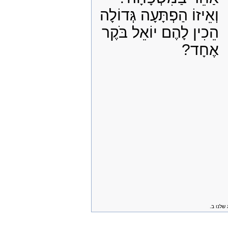
וְאֵיזוֹ הַפְתָּעָה גְּדוֹלָה
הֵכִין לָהֶם יוֹאֵל בֹּקֶר
אֶחָד?
שלנו ב.